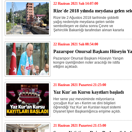
22 Haziran 2021 Salı 14:07:00
Rize`de 2018 yılında meydana gelen seld
Rize’de 2 Ağustos 2018 tarihinde şiddetli
yağış nedeniyle meydana gelen selde
sembolleşen ve daha sonra Çevre ve
Şehircilik Bakanlığı tarafından alınan kararla
yıkılan dere yatağındaki 7 katlı binanın
bulunduğu Muradiye beldesinde kentsel
dönüşüm çalışmaları sürüyor.
22 Haziran 2021 Salı 08:54:00
Pazarspor Onursal Başkanı Hüseyin Yan
Pazarspor Onursal Başkanı Hüseyin Yangın
kongre üyeliğinden noter aracılığı ile istifa
ettiğini açıkladı.
21 Haziran 2021 Pazartesi 21:25:00
Yaz Kur`an Kursu kayıtları başladı
Her sene yaz mevsiminde milyonlarca
çocuğun Kur`an-ı Kerim ve dini bilgileri
öğrendiği Yaz Kur`an Kursları kayıt sistemi
Diyanet İşleri Başkanlığınca erişime açıldı.
21 Haziran 2021 Pazartesi 21:15:00