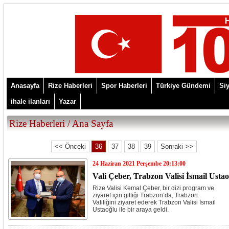
Anasayfa
Rize Haberleri
Spor Haberleri
Türkiye Gündemi
Siy
ihale ilanları
Yazar
Rize Haberleri /
Ana Sayfa
<< Önceki
36
37
38
39
Sonraki >>
24 Haziran 2021 Perşembe 20:13:00
Vali Çeber, Trabzon Valisi İsmail Ustao
Rize Valisi Kemal Çeber, bir dizi program ve
ziyaret için gittiği Trabzon’da, Trabzon
Valiliğini ziyaret ederek Trabzon Valisi İsmail
Ustaoğlu ile bir araya geldi.