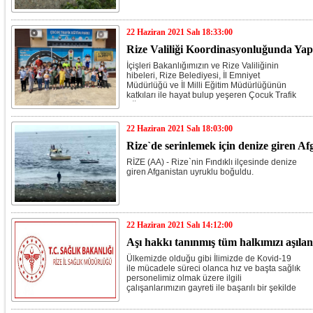
22 Haziran 2021 Salı 18:33:00
Rize Valiliği Koordinasyonluğunda Ya
İçişleri Bakanlığımızın ve Rize Valiliğinin
hibeleri, Rize Belediyesi, İl Emniyet
Müdürlüğü ve İl Milli Eğitim Müdürlüğünün
katkıları ile hayat bulup yeşeren Çocuk Trafik
Eğitim Parkı Projesi tamamlanarak uygulamalı
ve teorik deneme eğitimlerine başladı.
22 Haziran 2021 Salı 18:03:00
Rize`de serinlemek için denize giren Af
RİZE (AA) - Rize`nin Fındıklı ilçesinde denize
giren Afganistan uyruklu boğuldu.
22 Haziran 2021 Salı 14:12:00
Aşı hakkı tanınmış tüm halkımızı aşıla
Ülkemizde olduğu gibi İlimizde de Kovid-19
ile mücadele süreci olanca hız ve başta sağlık
personelimiz olmak üzere ilgili
çalışanlarımızın gayreti ile başarılı bir şekilde
devam etmektedir.