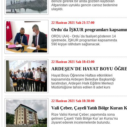
denize girerek bir anda gözden kaybolan
Afganistan uyruklu gencin cansız bedenine
ulaşıldı.
22 Haziran 2021 Salı 21:57:00
Ordu`da İŞKUR programları kapsamında
ORDU (AA) - Ordu`da faaliyet gösteren 14
işletmede, İŞKUR programları kapsamında
590 kişiye istihdam sağlanacak.
22 Haziran 2021 Salı 18:43:00
ARDEŞEN`DE HAYAT BOYU ÖĞRE
Hayat Boyu Öğrenme Haftası etkinlikleri
kapsamında Ardeşen Belediye Başkanlığı
tarafından, Ardeşen Halk Eğitimi Merkezi
Müdürlüğüne tahsis edilen 8 adet kurs
salonunun açılış töreni yapıldı.
22 Haziran 2021 Salı 18:38:00
Vali Çeber, Çayeli Yatılı Bölge Kuran
Rize Valisi Kemal Çeber, yapımında sona
gelinen Çayeli Yatılı Bölge Kur`an Kursu’nu
ziyaret ederek incelemelerde bulundu.