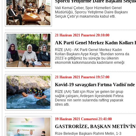
Sporcu Yetiştirme Daire Başkanı Selçuk 
Vali Kemal Çeber, Spor Hizmetleri Genel
Müdürlüğü, Sporcu Yetiştirme Daire Başkanı
Selçuk Çebi’yi makamında kabul etti.
21 Haziran 2021 Pazartesi 20:10:00
AK Parti Genel Merkez Kadın Kolları Ba
RİZE (AA) - AK Parti Genel Merkez Kadın
Kolları Başkanı Ayşe Keşir, "Bundan sonra da
2023`e gittiğimiz bu süreçte bu ülkenin
ekonomik kalkınmasında kadınların emeği
çok olacak. Çünkü kadınlar öncelikle
hayallerin peşinde ısrarla ve kararlılıkla
gidiyorlar." dedi.
21 Haziran 2021 Pazartesi 19:57:00
Kovid-19 savaşçıları Fırtına Vadisi`nde
RİZE (AA) Tatil için Rize`ye gelen bir grup
sağlık çalışanı, Ardeşen ilçesindeki Fırtına
Deresi`nin serin sularında rafting yaparak
stres attı.
19 Haziran 2021 Cumartesi 21:41:00
GASTRORİZE, BAŞKAN METİN’İN
Rize Belediye Başkanı Rahmi Metin, 1-3