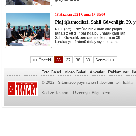
gerçekleştirildi.
18 Haziran 2021 Cuma 17:59:00
Plaj işletmecileri, Sahil Güvenliğin 39.
RİZE (AA) - Rize`de bir kişinin aile plajını
rahatsız ettiği ihbarında bulunarak çağrılan
Sahil Güvenlik personeline kurumun 39.
kuruluş yıl dönümü dolayısıyla kutlama
sürprizi yapıldı.
<< Önceki
36
37
38
39
Sonraki >>
Foto Galeri
Video Galeri
Anketler
Reklam Ver
İl
© 2012 - Sitemizde yayınlanan haberlerin telif haklar
Kod ve Tasarım :
Rizedeyiz Bilgi İşlem