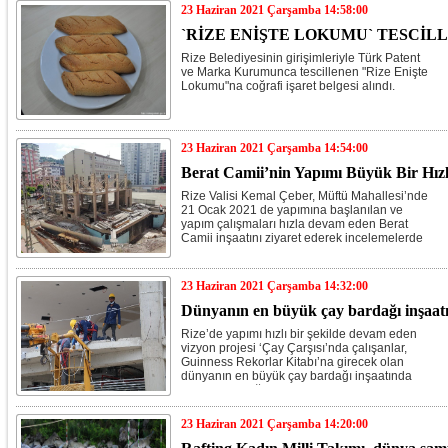
23 Haziran 2021 Çarşamba 14:58:00
`RİZE ENİŞTE LOKUMU` TESCİL
Rize Belediyesinin girişimleriyle Türk Patent
ve Marka Kurumunca tescillenen "Rize Enişte
Lokumu"na coğrafi işaret belgesi alındı.
23 Haziran 2021 Çarşamba 14:54:00
Berat Camii’nin Yapımı Büyük Bir Hı
Rize Valisi Kemal Çeber, Müftü Mahallesi’nde
21 Ocak 2021 de yapımına başlanılan ve
yapım çalışmaları hızla devam eden Berat
Camii inşaatını ziyaret ederek incelemelerde
bulundu.
23 Haziran 2021 Çarşamba 14:32:00
Dünyanın en büyük çay bardağı inşaatın
Rize’de yapımı hızlı bir şekilde devam eden
vizyon projesi ‘Çay Çarşısı’nda çalışanlar,
Guinness Rekorlar Kitabı’na girecek olan
dünyanın en büyük çay bardağı inşaatında
emekleri olduğu için mutlu olduklarını
söylüyor.
23 Haziran 2021 Çarşamba 14:20:00