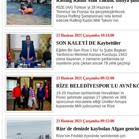
Rafting Kadın Milli Takımı, dünya şamp
RİZE (AA) Türkiye`yi 28 Haziran-4
Temmuz`da Fransa`da gerçekleştirilecek
Dünya Rafting Şampiyonası`nda temsil
edecek Rafting Kadın Milli Takımı`nın
sporcuları, hazırlıklarını Rize`nin Ardeşen
ilçesindeki Fırtına Deresi`nde sürdürüyor.
23 Haziran 2021 Çarşamba 10:14:00
SON KALEYİ DE Kaybettiler
Eğitim Bir-Sen Rize 1 No’ lu Şube Başkan
Yardımcısı Mehmet Karasu Kuruluşu 1943
yılına dayanan, o zamanın şartlarında iyi
niyetlerle yola çıkılan ancak 78 yıllık geçmişi
ile bugün üyelerine güven veremeyen İlkokul
Öğretmenleri Sağlık ve Sosyal Yardım Sandığı
(İLKSAN)’nın 19 Haziran 2021 Cumartesi
23 Haziran 2021 Çarşamba 09:32:00
günü Türkiye genelinde ilçe temsilciliği
seçimleri gerçekleştirildiğini söyledi.
RİZE BELEDİYESPOR`LU AVNİ 
19-20 Haziran tarihlerinde Hırvatistan`ın
Porec şehrinde yapılan 27 ülkenin ve 369
sporcunun mücadele ettiği Ümitler Avrupa
kupasında Milli judocumuz ve Rize
Belediyespor kulubü sporcusu Avni Kocabey
3. olarak bronz madalya kazandı.
23 Haziran 2021 Çarşamba 09:15:00
Rize`de denizde kaybolan Afgan gencin 
Rize’nin Fındıklı ilçesinde serinlemek için