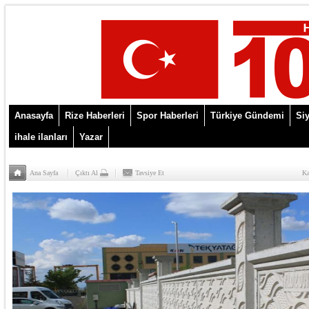
Anasayfa
Rize Haberleri
Spor Haberleri
Türkiye Gündemi
Siy
ihale ilanları
Yazar
Ana Sayfa
Çıktı Al
Tavsiye Et
Ka