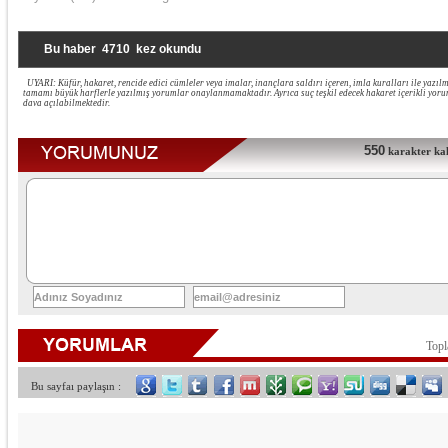
Bu haber
4710
kez okundu
UYARI: Küfür, hakaret, rencide edici cümleler veya imalar, inançlara saldırı içeren, imla kuralları ile yazı
tamamı büyük harflerle yazılmış yorumlar onaylanmamaktadır. Ayrıca suç teşkil edecek hakaret içerikli yo
dava açılabilmektedir.
550
karakter kald
Top
Bu sayfaı paylaşın :