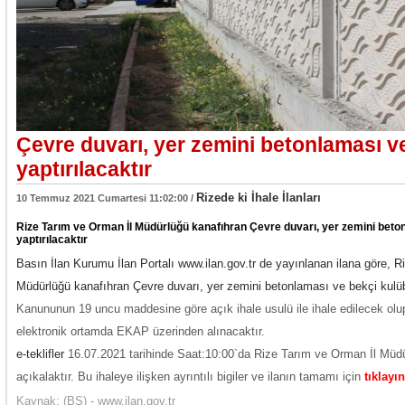
Çevre duvarı, yer zemini betonlaması v
yaptırılacaktır
Rizede ki İhale İlanları
10 Temmuz 2021 Cumartesi 11:02:00 /
Rize Tarım ve Orman İl Müdürlüğü kanafıhran Çevre duvarı, yer zemini beto
yaptırılacaktır
Basın İlan Kurumu İlan Portalı www.ilan.gov.tr de yayınlanan ilana göre, 
Müdürlüğü kanafıhran Çevre duvarı, yer zemini betonlaması ve bekçi kulü
Kanununun 19 uncu maddesine göre açık ihale usulü ile ihale edilecek olup
elektronik ortamda EKAP üzerinden alınacaktır.
e-teklifler
16.07.2021 tarihinde Saat:10:00`da Rize Tarım ve Orman İl Müd
açıkalaktır. Bu ihaleye ilişken ayrıntılı bigiler ve ilanın tamamı için
tıklayın
Kaynak:
(BS) - www.ilan.gov.tr