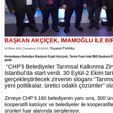
BAŞKAN AKÇİÇEK, İMAMOĞLU İLE B
Siyaset Politika
02 Ekim 2021 Cumartesi 13:26:00 /
Kemalpaşa Belediye Başkanı Ergül Akçiçek, Tarım Fuarı’nda İBB Başkanı E
geldi.
“CHP’li Belediyeler Tarımsal Kalkınma Zir
İstanbul’da start verdi. 30 Eylül-2 Ekim tar
gerçekleştirilecek zirvenin sloganı “Tarı
yeni politikalar, üretici odaklı çözümler” ol
Zirveye CHP`li 160 belediyenin yanı sıra, 300`ün
kooperatifi katılıyor ve belediyeler ile kooperatifl
ürünleri fuar alanında sergileniyor.