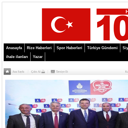
Anasayfa
Rize Haberleri
Spor Haberleri
Türkiye Gündemi
Siy
ihale ilanları
Yazar
Ana Sayfa
Çıktı Al
Tavsiye Et
Ka