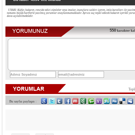
UYARI: Küfür, hakaret, rencide edici cümleler veya imalar, inançlara saldırı içeren, imla kuralları ile yazı
tamamı büyük harflerle yazılmış yorumlar onaylanmamaktadır. Ayrıca suç teşkil edecek hakaret içerikli yo
dava açılabilmektedir.
550
karakter kald
Top
Bu sayfaı paylaşın :