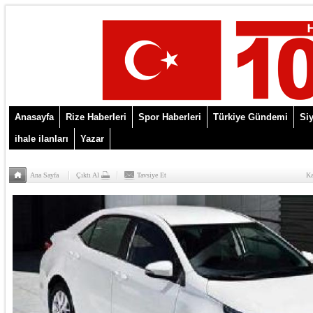
Anasayfa
Rize Haberleri
Spor Haberleri
Türkiye Gündemi
Siy
ihale ilanları
Yazar
Ana Sayfa
Çıktı Al
Tavsiye Et
Ka