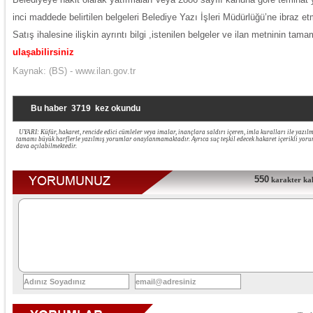
inci maddede belirtilen belgeleri Belediye Yazı İşleri Müdürlüğü’ne ibraz e
Satış ihalesine ilişkin ayrıntı bilgi ,istenilen belgeler ve ilan metninin tam
ulaşabilirsiniz
Kaynak:
(BS) - www.ilan.gov.tr
Bu haber
3719
kez okundu
UYARI: Küfür, hakaret, rencide edici cümleler veya imalar, inançlara saldırı içeren, imla kuralları ile yazı
tamamı büyük harflerle yazılmış yorumlar onaylanmamaktadır. Ayrıca suç teşkil edecek hakaret içerikli yo
dava açılabilmektedir.
550
karakter kald